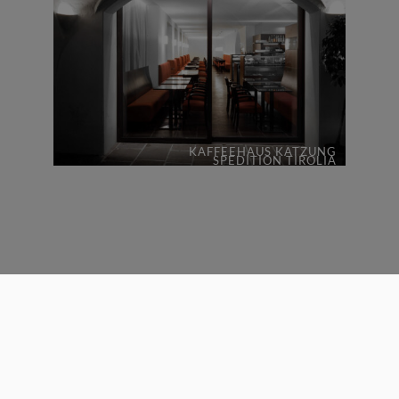
KAFFEEHAUS KATZUNG
SPEDITION TIROLIA
Architekturhalle ZT GmbH
Niedere Munde Straße 15a, 6410 Telfs
Telefon:
+43 5262 61470
E-Mail:
office@architekturhalle.at