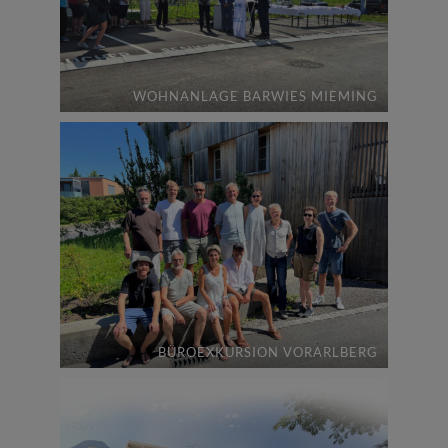
WOHNANLAGE BARWIES MIEMING
BÜROEXKURSION VORARLBERG