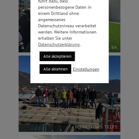
führt dazu, dass
personenbezogene Daten in
einem Drittland ohne
angemessenes
Datenschutzniveau verarbeitet
werden. Weitere Informationen
erhalten Sie unter
Datenschutzerklärung
.
PRADL OST 4. BA
Alle akzeptieren
Einstellungen
Alle ablehnen
MARKTHAUS TELFS