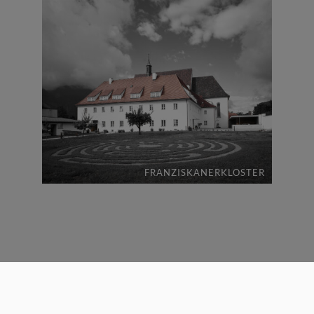
FRANZISKANERKLOSTER
Architekturhalle ZT GmbH
Niedere Munde Straße 15a, 6410 Telfs